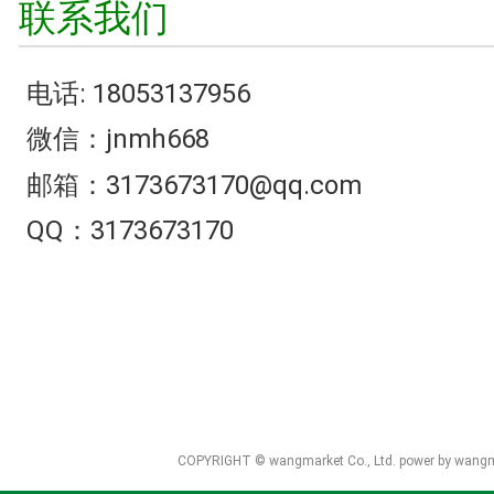
联系我们
电话: 18053137956
微信：jnmh668
邮箱：3173673170@qq.com
QQ：3173673170
COPYRIGHT © wangmarket Co., Ltd.
power by wang